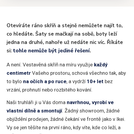
Otevíráte ráno skříň a stejně nemůžete najít to,
co hledáte. Šaty se mačkají na sobě, boty leží
jedna na druhé, nahoře už nedáte nic víc. Říkáte
si:
tohle nemůže být jediné řešení
.
A není. Vestavěná skříň na míru využije
každý
centimetr
Vašeho prostoru, schová všechno tak, aby
to bylo
na očích a po ruce
, a vydrží
10+ let
bez
vrzání, prohnutí nebo rozbitého kování.
Naši truhláři ji u Vás doma
navrhnou, vyrobí ve
vlastní dílně a smontují
. Žádný showroom, žádné
objíždění prodejen, žádné čekání ve frontě jako v Ikei.
Vy se jen těšíte na první ráno, kdy víte, kde co leží, a