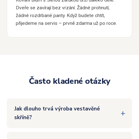
Kování Blum s 5letou zárukou drží daleko déle.
Dveře se zavírají bez vrzání. Žádné prohnutí,
žádné rozdrbané panty. Když budete chtít,
přijedeme na servis – prvně zdarma už po roce.
Často kladené otázky
Jak dlouho trvá výroba vestavěné
skříně?