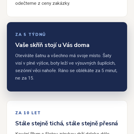
odečteme z ceny zakázky.
ZA 5 TÝDNŮ
Vaše skříň stojí u Vás doma
Otevíráte šatnu a všechno má svoje místo. Šaty
visí v plné výšce, boty leží ve výsuvných šuplících,
sezónní věci nahoře. Ráno se oblékáte za 5 minut,
ne za 15.
ZA 10 LET
Stále stejně tichá, stále stejně přesná