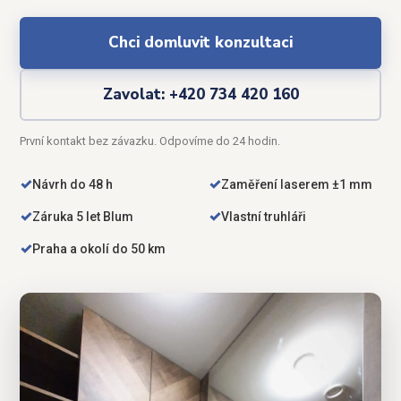
Chci domluvit konzultaci
Zavolat: +420 734 420 160
První kontakt bez závazku. Odpovíme do 24 hodin.
✓
✓
Návrh do 48 h
Zaměření laserem ±1 mm
✓
✓
Záruka 5 let Blum
Vlastní truhláři
✓
Praha a okolí do 50 km