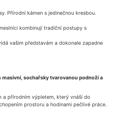
ásy. Přírodní kámen s jedinečnou kresbou.
meslníci kombinují tradiční postupy s
povídá vašim představám a dokonale zapadne
 s masivní, sochařsky tvarovanou podnoží a
em a přírodním výpletem, který vnáší do
pochopením prostoru a hodinami pečlivé práce.