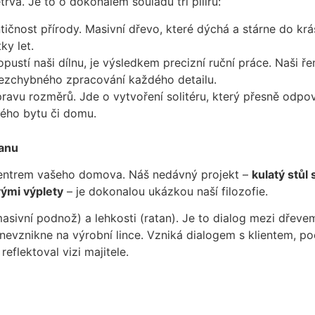
trvá. Je to o dokonalém souladu tří pilířů:
tičnost přírody. Masivní dřevo, které dýchá a stárne do kr
ky let.
pustí naši dílnu, je výsledkem precizní ruční práce. Naši ře
bezchybného zpracování každého detailu.
pravu rozměrů. Jde o vytvoření solitéru, který přesně od
kého bytu či domu.
tanu
e centrem vašeho domova. Náš nedávný projekt –
kulatý stůl
vými výplety
– je dokonalou ukázkou naší filozofie.
(masivní podnož) a lehkosti (ratan). Je to dialog mezi dřev
u nevznikne na výrobní lince. Vzniká dialogem s klientem, 
eflektoval vizi majitele.