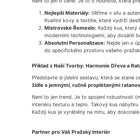
Není to jen o ceně. Je to o hodnotě, která pře
Nejlepší Materiály:
Věříme v sílu a auten
Kvalitní kovy a textilie, které vydrží desít
Mistrovské Řemeslo:
Každý kus, který o
moderními technologiemi, aby dosáhli 
Absolutní Personalizace:
Nejde jen o ú
do specifického prostoru vašeho pražs
Příklad z Naší Tvorby: Harmonie Dřeva a Ra
Představte si jídelní sestavu, která se stan
židle s jemnými, ručně proplétanými ratano
Není to jen trend. Je to spojení robustnosti 
interiéru texturu a teplo. Takový kus nábytk
Každý kus je vyráběný na míru, aby dokonale r
Partner pro Váš Pražský Interiér