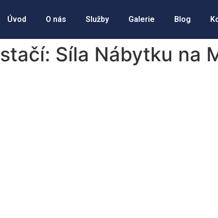
Úvod
O nás
Služby
Galerie
Blog
K
tačí: Síla Nábytku na M