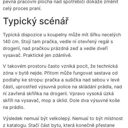
pevná pracovní plocha nad spotřebiči dokáže změnit
celý proces praní.
Typický scénář
Typická dispozice u koupelny může mít šířku necelých
140 cm. Stojí tam pračka, vedle ní otevřený regál s
drogerií, nad pračkou prázdná zeď a vedle dveří
vysavač. Praktické jen zdánlivě.
V takovém prostoru často vzniká pocit, že technická
zóna v bytě nejde. Přitom může fungovat sestava od
podlahy ke stropu: pračka a sušička nad sebou v levé
části, uprostřed výsuvná police na skládání prádla, nad
ní zavřená skříňka na drogerii. Vpravo vysoká úzká
skříň na vysavač, mop a úklid. Dole dva výsuvné koše
na prádlo.
Výsledek nemusí být velkolepý. Nemusí to být místnost
z katalogu. Stačí část bytu, která konečně přestane