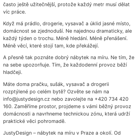
často ještě užitečnější, protože každý metr musí dělat
víc práce.
Když má prádlo, drogerie, vysavač a úklid jasné místo,
domácnost se zjednoduší. Ne najednou dramaticky, ale
každý týden o trochu. Méně hledání. Méně přenášení.
Méně věcí, které stojí tam, kde překážejí.
A přesně tak poznáte dobrý nábytek na míru. Ne tím, že
na sebe upozorňuje. Tím, že každodenní provoz běží
hladčeji.
Máte doma pračku, sušák, vysavač a drogerii
rozptýlené po celém bytě? Ozvěte se nám na
info@justydesign.cz nebo zavolejte na +420 734 420
160. Zaměříme prostor, projdeme s vámi běžný provoz
domácnosti a navrhneme technickou zónu, která udrží
praktické věci pohromadě.
JustyDesign – nábytek na míru v Praze a okolí. Od