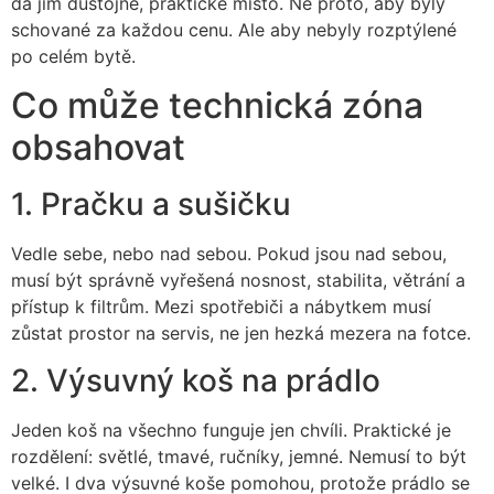
dá jim důstojné, praktické místo. Ne proto, aby byly
schované za každou cenu. Ale aby nebyly rozptýlené
po celém bytě.
Co může technická zóna
obsahovat
1. Pračku a sušičku
Vedle sebe, nebo nad sebou. Pokud jsou nad sebou,
musí být správně vyřešená nosnost, stabilita, větrání a
přístup k filtrům. Mezi spotřebiči a nábytkem musí
zůstat prostor na servis, ne jen hezká mezera na fotce.
2. Výsuvný koš na prádlo
Jeden koš na všechno funguje jen chvíli. Praktické je
rozdělení: světlé, tmavé, ručníky, jemné. Nemusí to být
velké. I dva výsuvné koše pomohou, protože prádlo se