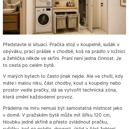
Představte si situaci. Pračka stojí v koupelně, sušák v
obýváku, prací prášek v chodbě, koš na prádlo v ložnici
a žehlička někde ve skříni. Praní není jedna činnost. Je
to cesta po celém bytě.
V malých bytech to často jinak nejde. Ale ve chvíli, kdy
máte i malou niku, část chodby, kout u koupelny nebo
prostor vedle pračky, dá se vytvořit technická zóna,
která změní každodenní provoz.
Prádelna na míru nemusí být samostatná místnost jako
v domě. V pražském bytě může mít šířku 120 cm,
hloubku jedné skříně a přesto zvládnout pračku,
sušičku, koš na prádlo, drogerii, úklid a část žehlení.