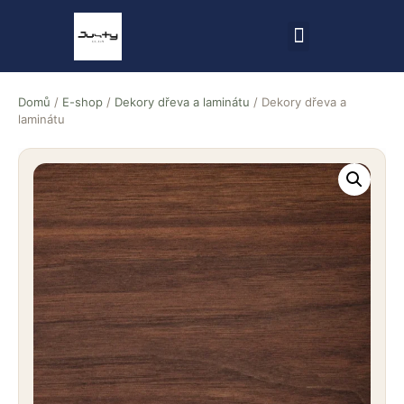
Domů
/
E-shop
/
Dekory dřeva a laminátu
/ Dekory dřeva a
laminátu