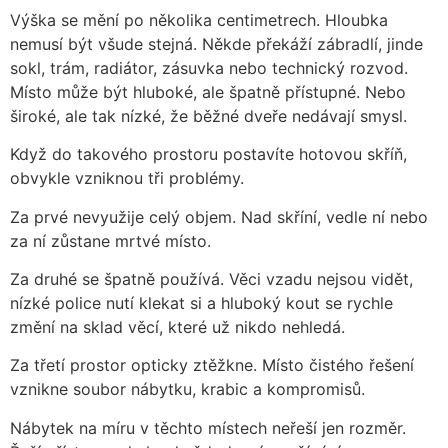
Výška se mění po několika centimetrech. Hloubka
nemusí být všude stejná. Někde překáží zábradlí, jinde
sokl, trám, radiátor, zásuvka nebo technický rozvod.
Místo může být hluboké, ale špatně přístupné. Nebo
široké, ale tak nízké, že běžné dveře nedávají smysl.
Když do takového prostoru postavíte hotovou skříň,
obvykle vzniknou tři problémy.
Za prvé nevyužije celý objem. Nad skříní, vedle ní nebo
za ní zůstane mrtvé místo.
Za druhé se špatně používá. Věci vzadu nejsou vidět,
nízké police nutí klekat si a hluboký kout se rychle
změní na sklad věcí, které už nikdo nehledá.
Za třetí prostor opticky ztěžkne. Místo čistého řešení
vznikne soubor nábytku, krabic a kompromisů.
Nábytek na míru v těchto místech neřeší jen rozměr.