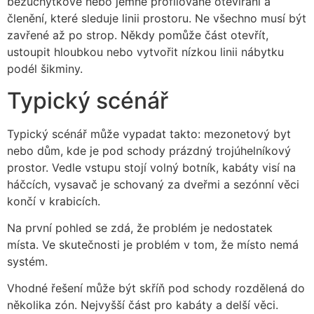
bezúchytkové nebo jemně profilované otevírání a
členění, které sleduje linii prostoru. Ne všechno musí být
zavřené až po strop. Někdy pomůže část otevřít,
ustoupit hloubkou nebo vytvořit nízkou linii nábytku
podél šikminy.
Typický scénář
Typický scénář může vypadat takto: mezonetový byt
nebo dům, kde je pod schody prázdný trojúhelníkový
prostor. Vedle vstupu stojí volný botník, kabáty visí na
háčcích, vysavač je schovaný za dveřmi a sezónní věci
končí v krabicích.
Na první pohled se zdá, že problém je nedostatek
místa. Ve skutečnosti je problém v tom, že místo nemá
systém.
Vhodné řešení může být skříň pod schody rozdělená do
několika zón. Nejvyšší část pro kabáty a delší věci.