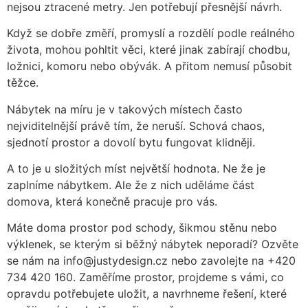
nejsou ztracené metry. Jen potřebují přesnější návrh.
Když se dobře změří, promyslí a rozdělí podle reálného
života, mohou pohltit věci, které jinak zabírají chodbu,
ložnici, komoru nebo obývák. A přitom nemusí působit
těžce.
Nábytek na míru je v takových místech často
nejviditelnější právě tím, že neruší. Schová chaos,
sjednotí prostor a dovolí bytu fungovat klidněji.
A to je u složitých míst největší hodnota. Ne že je
zaplníme nábytkem. Ale že z nich uděláme část
domova, která konečně pracuje pro vás.
Máte doma prostor pod schody, šikmou stěnu nebo
výklenek, se kterým si běžný nábytek neporadí? Ozvěte
se nám na info@justydesign.cz nebo zavolejte na +420
734 420 160. Zaměříme prostor, projdeme s vámi, co
opravdu potřebujete uložit, a navrhneme řešení, které