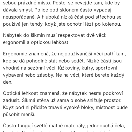
sebou prázdné místo. Postel se nevejde tam, kde by
dávala smysl. Police pod sklonem často vypadají
neuspořádaně. A hluboká nízká část pod střechou se
používá jen tehdy, když jste ochotní lézt po kolenou.
Nábytek do šikmin musí respektovat dvě věci:
ergonomii a optickou lehkost.
Ergonomie znamená, že nejpoužívanější věci patří tam,
kde se dá pohodlně stát nebo sedět. Nízké části jsou
vhodné na sezónní věci, lůžkoviny, kufry, sportovní
vybavení nebo zásoby. Ne na věci, které berete každý
den.
Optická lehkost znamená, že nábytek nesmí podkroví
zadusit. Šikmá stěna už sama o sobě snižuje prostor.
Když pod ni přidáte tmavé vysoké bloky, místnost bude
působit menší.
Často fungují světlé matné materiály, jednoduchá čela,