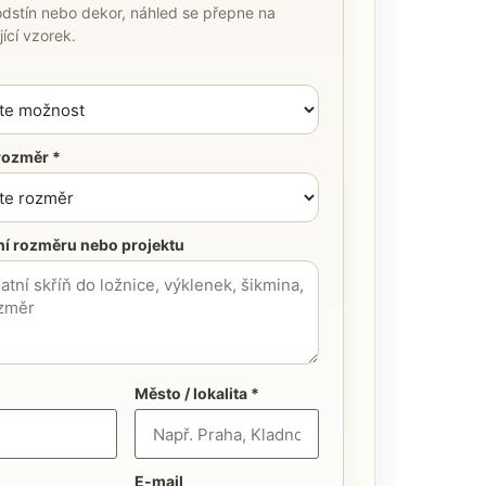
dstín nebo dekor, náhled se přepne na
ící vzorek.
rozměr *
í rozměru nebo projektu
Město / lokalita *
E-mail