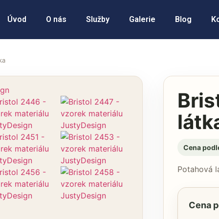
Úvod
O nás
Služby
Galerie
Blog
K
ka
Bris
látk
Cena podl
Potahová lá
Cena p