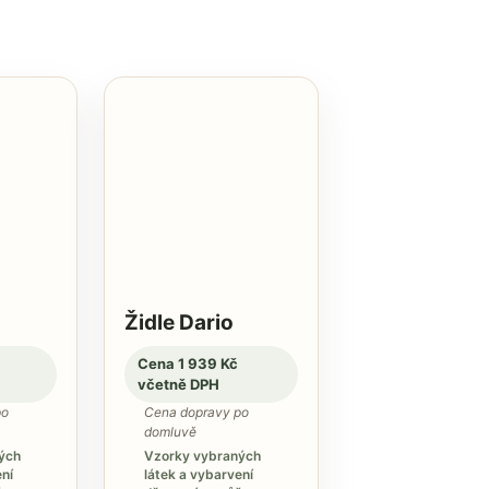
Židle Dario
Cena 1 939 Kč
včetně DPH
po
Cena dopravy po
domluvě
ých
Vzorky vybraných
ní
látek a vybarvení