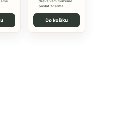
žeme
dřeva vám můžeme
poslat zdarma.
ku
Do košíku