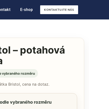
ontakt
E-shop
KONTAKTUJTE NÁS
tol – potahová
a
e vybraného rozměru
tka Bristol, cena na dotaz.
odle vybraného rozměru